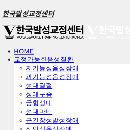
한국발성교정센터
HOME
교정가능한음성질환
ㅤ저기능성음성장애
ㅤ과기능성음성장애
ㅤ성대결절
ㅤ성대구증
ㅤ궁형성대
ㅤ성대마비
ㅤ근긴장성발성장애
ㅤ심인성음성장애