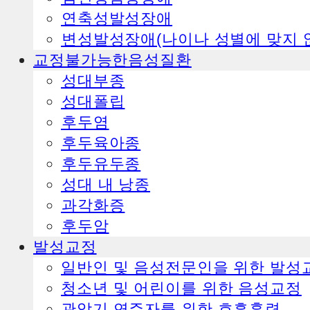
ㅤ연축성발성장애
ㅤ변성발성장애(나이나 성별에 맞지 
교정불가능한음성질환
ㅤ성대부종
ㅤ성대폴립
ㅤ후두염
ㅤ후두육아종
ㅤ후두유두종
ㅤ성대 내 낭종
ㅤ과각화증
ㅤ후두암
발성교정
일반인 및 음성전문인을 위한 발성
청소년 및 어린이를 위한 음성교정
관악기 연주자를 위한 호흡훈련