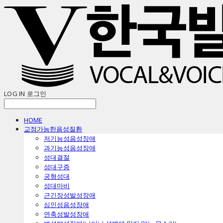
LOG IN
로그인
HOME
교정가능한음성질환
ㅤ저기능성음성장애
ㅤ과기능성음성장애
ㅤ성대결절
ㅤ성대구증
ㅤ궁형성대
ㅤ성대마비
ㅤ근긴장성발성장애
ㅤ심인성음성장애
ㅤ연축성발성장애