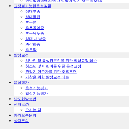
ㅤ변성발성장애(나이나 성별에 맞지 않는 목소리)
교정불가능한음성질환
ㅤ성대부종
ㅤ성대폴립
ㅤ후두염
ㅤ후두육아종
ㅤ후두유두종
ㅤ성대 내 낭종
ㅤ과각화증
ㅤ후두암
발성교정
일반인 및 음성전문인을 위한 발성교정 레슨
청소년 및 어린이를 위한 음성교정
관악기 연주자를 위한 호흡훈련
가창을 위한 발성교정 레슨
음성평가
음성기능평가
발성기능평가
남도현발성법
센터 소개
오시는 길
카카오톡문의
상담문의