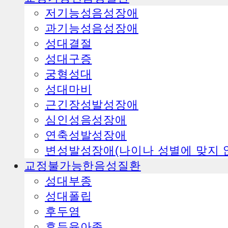
ㅤ저기능성음성장애
ㅤ과기능성음성장애
ㅤ성대결절
ㅤ성대구증
ㅤ궁형성대
ㅤ성대마비
ㅤ근긴장성발성장애
ㅤ심인성음성장애
ㅤ연축성발성장애
ㅤ변성발성장애(나이나 성별에 맞지 
교정불가능한음성질환
ㅤ성대부종
ㅤ성대폴립
ㅤ후두염
ㅤ후두육아종